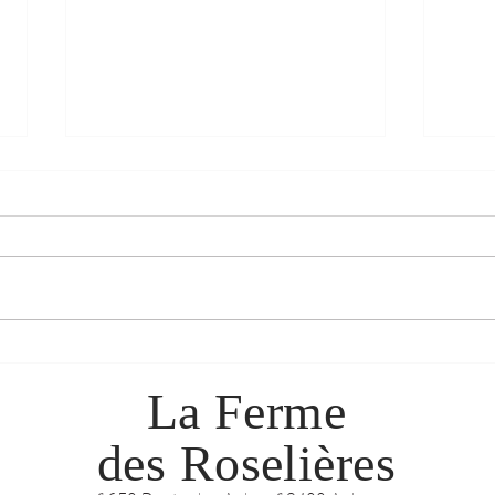
Le pr
🌱 Des nouvelles du champ…
et du marché !
La Ferme
des Roselières