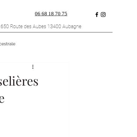
06 68 18 70 75
1650 Route des Aubes 13400 Aubagne
cestrale
elières
e