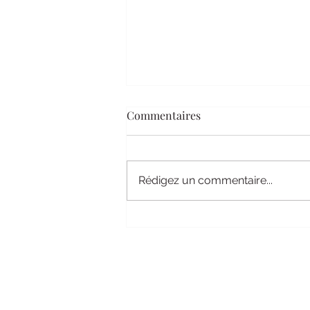
La Petite Bulle d’Été à la
Commentaires
Ferme des Roselières ☀️
Salut à toutes et à tous 🌿 Ici,
l’été bat son plein. Entre les
Rédigez un commentaire...
feuilles qui bruissent
doucement sous le vent chaud
et les paniers de...