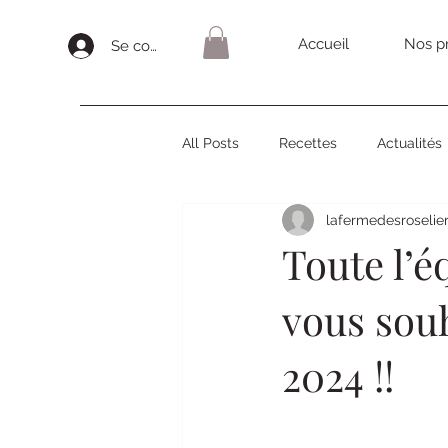
Accueil
Nos pr
Se connecter
All Posts
Recettes
Actualités
lafermedesroselie
Toute l’é
vous sou
2024 !!