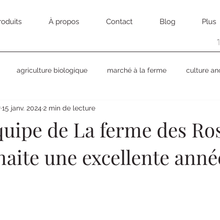
oduits
À propos
Contact
Blog
Plus
agriculture biologique
marché à la ferme
culture an
r
15 janv. 2024
2 min de lecture
quipe de La ferme des Ros
haite une excellente anné