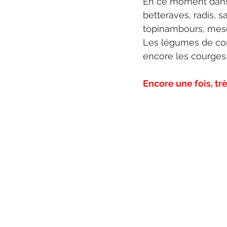
En ce moment dans 
betteraves, radis, s
topinambours, mesc
Les légumes de con
encore les courges
Encore une fois, tr