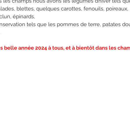
les champs nous avons les légumes d’hiver tels que
alades, blettes, quelques carottes, fenouils, poireaux,
lun, épinards,
servation tels que les pommes de terre, patates do
.
ès belle année 2024 à tous, et à bientôt dans les cham