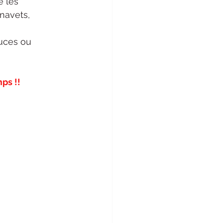
 les 
 navets, 
uces ou 
ps !!