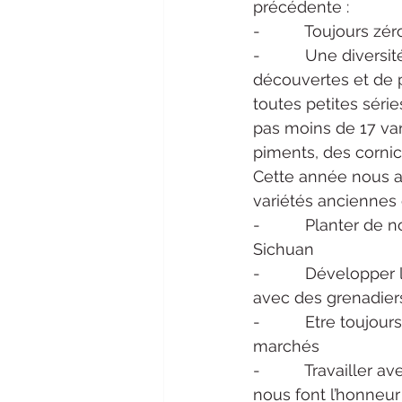
précédente :
-          Toujours
-          Une diver
découvertes et de p
toutes petites séri
pas moins de 17 var
piments, des cornich
Cette année nous al
variétés anciennes 
-          Planter d
Sichuan
-          Développe
avec des grenadiers
-          Etre touj
marchés
-          Travaille
nous font l’honneu