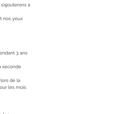
 s’ajouterons à 
et nos yeux 
pendant 3 ans 
a seconde 
ors de la 
pour les mois 