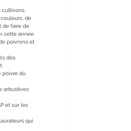
 cultivons,
 couleurs, de 
 de faire de 
r cette année 
de poivrons et 
és des 
t.
e poivre du 
s arbustives 
P et sur les 
taurateurs qui 