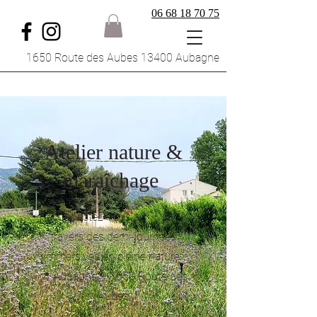
06 68 18 70 75
1650 Route des Aubes 13400 Aubagne
Atelier nature &
maraîchage
Reconnectez-vous au vivant à
travers des demi-journées
immersives en pleine nature.
📍 Aubagne – 1650 Route des
Aubes