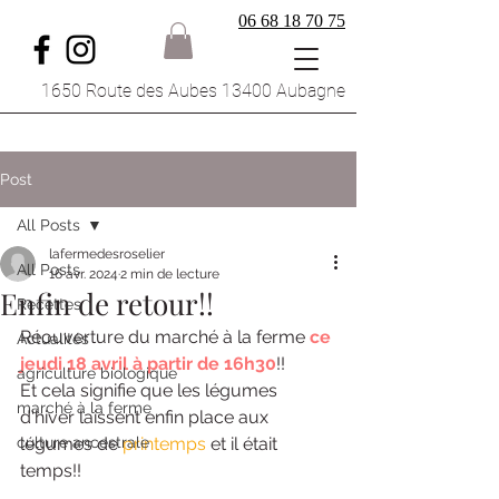
06 68 18 70 75
1650 Route des Aubes 13400 Aubagne
Post
All Posts
lafermedesroselier
All Posts
16 avr. 2024
2 min de lecture
Enfin de retour!!
Recettes
Réouverture du marché à la ferme 
ce 
Actualités
jeudi 18 avril à partir de 16h30
!! 
agriculture biologique
Et cela signifie que les légumes 
marché à la ferme
d'hiver laissent enfin place aux 
culture ancestrale
légumes de 
printemps
 et il était 
temps!! 