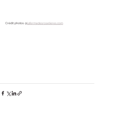
Crédit photos @
lafermedesroselieres.com
Voir tout
Posts récents