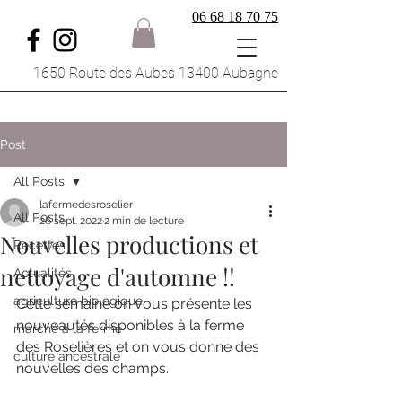
06 68 18 70 75
1650 Route des Aubes 13400 Aubagne
Post
All Posts
lafermedesroselier
All Posts
26 sept. 2022
2 min de lecture
Nouvelles productions et
Recettes
nettoyage d'automne !!
Actualités
agriculture biologique
Cette semaine on vous présente les 
nouveautés disponibles à la ferme 
marché à la ferme
des Roselières et on vous donne des 
culture ancestrale
nouvelles des champs.